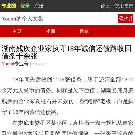
专业圈
登录
注册
台历
使用指南
Yoomi的个人文集
主页
相册
目录
湖南残疾企业家执守18年诚信还债路收回
借条千余张
Yoomi
专业号
|
2015-3-31
18年间先后收回1106张借条，终于还清全部1300
余万元人民币的债务。同样是欠下巨债，湖南娄底身患
残疾的企业家袁柱石并未效仿一些“跑路”老板，而是执
守了18年的诚信还债路。
在娄底市娄星区某小区，袁柱石一瘸一拐地从自家
卧室搬出3本近半尺高的原始借据簿。一张张已泛黄的