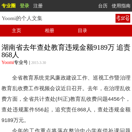
专业圈
登录
注册
台历
使用指南
Yoomi的个人文集
主页
相册
目录
湖南省去年查处教育违规金额9189万 追责
868人
Yoomi
专业号
|
2015-3-30
全省教育系统党风廉政建设工作、巡视工作暨治理
教育乱收费工作视频会议近日召开。去年，在治理乱收
费方面，全省共计查处(纠正)教育乱收费问题4456个，
查处违规案件556起，追究责任868人，查处违规金额
9189万元。
今年的工作重点将落在整治中小学有偿补课问题