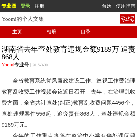
专业圈
登录
注册
台历
使用指南
Yoomi的个人文集
主页
相册
目录
湖南省去年查处教育违规金额9189万 追责
868人
Yoomi
专业号
|
2015-3-30
全省教育系统党风廉政建设工作、巡视工作暨治理
教育乱收费工作视频会议近日召开。去年，在治理乱收
费方面，全省共计查处(纠正)教育乱收费问题4456个，
查处违规案件556起，追究责任868人，查处违规金额
9189万元。
今年的工作重点将落在整治中小学有偿补课问题