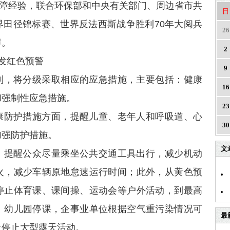
保障经验，联合环保部和中央有关部门、周边省市共
日
界田径锦标赛、世界反法西斯战争胜利70年大阅兵
26
障。
2
发红色预警
9
别，将分级采取相应的应急措施，主要包括：健康
16
和强制性应急措施。
23
康防护措施方面，提醒儿童、老年人和呼吸道、心
30
加强防护措施。
文
，提醒公众尽量乘坐公共交通工具出行，减少机动
火，减少车辆原地怠速运行时间；此外，从黄色预
停止体育课、课间操、运动会等户外活动，到最高
、幼儿园停课，企事业单位根据空气重污染情况可
最
上停止大型露天活动。