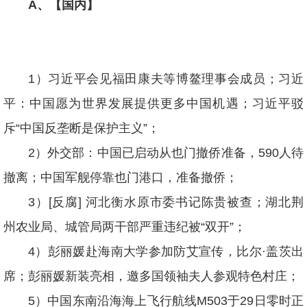
A、【国内】
1
）习近平会见福田康夫等博鳌理事会成员；习近
平：中国愿为世界发展提供更多中国机遇；习近平驳
斥“中国反垄断是保护主义”；
2
）外交部：中国已启动从也门撤侨准备，590人待
撤离；中国军舰停靠也门港口，准备撤侨；
3
）[反腐] 河北衡水原市委书记陈贵被查；湖北荆
州农业局、城管局两干部严重违纪被“双开”；
4
）彭丽媛赴海南大学参加防艾宣传，比尔·盖茨出
席；彭丽媛新装亮相，邀多国领袖夫人参观特色村庄；
5
）中国东南沿海海上飞行航线M503于29日零时正